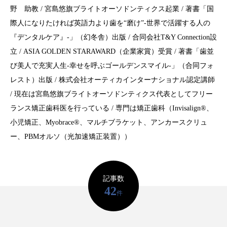
注目のトピック
野 助教 / 宮島悠旗ブライトオーソドンティクス起業 / 著書「国
際人になりたければ英語力より歯を“磨け”-世界で活躍する人の
おすすめ名医一覧
コラム
インプラント
『デンタルケア』-」（幻冬舎）出版 / 合同会社T&Y Connection設
立 / ASIA GOLDEN STARAWARD（企業家賞）受賞 / 著書「歯並
義歯
違い
費用
び美人で充実人生-幸せを呼ぶゴールデンスマイル-」（合同フォ
インプラントオーバーデンチャー
前歯
レスト）出版 / 株式会社オーティカインターナショナル認定講師
/ 現在は宮島悠旗ブライトオーソドンティクス代表としてフリー
作成
メリット
ブリッジ
ランス矯正歯科医を行っている / 専門は矯正歯科（Invisalign®︎、
小児矯正、Myobrace®︎、マルチブラケット、アンカースクリュ
ー、PBMオルソ（光加速矯正装置））
記事数
42
件