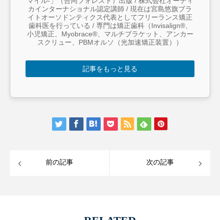
マイル-」（合同フォレスト）出版 / 株式会社オーティ
カインターナショナル認定講師 / 現在は宮島悠旗ブラ
イトオーソドンティクス代表としてフリーランス矯正
歯科医を行っている / 専門は矯正歯科（Invisalign®︎、
小児矯正、Myobrace®︎、マルチブラケット、アンカー
スクリュー、PBMオルソ（光加速矯正装置））
記事をもっと見る
前の記事
次の記事