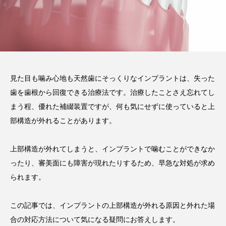
注目のトピック
おすすめ名医一覧
コラム
インプラント
義歯
違い
費用
インプラントオーバーデンチャー
前歯
見た目も噛み心地も天然歯にそっくりなインプラントは、失った
歯を歯根から回復できる治療法です。治療したことさえ忘れてし
作成
メリット
ブリッジ
まう程、優れた補綴装置ですが、何も気にせずに使っていると上
部構造が外れることがあります。
上部構造が外れてしまうと、インプラントで噛むことができなか
ったり、審美面にも障害が現れたりするため、早急な対処が求め
られます。
この記事では、インプラントの上部構造が外れる原因と外れた場
合の対応方法について気になる疑問にお答えします。