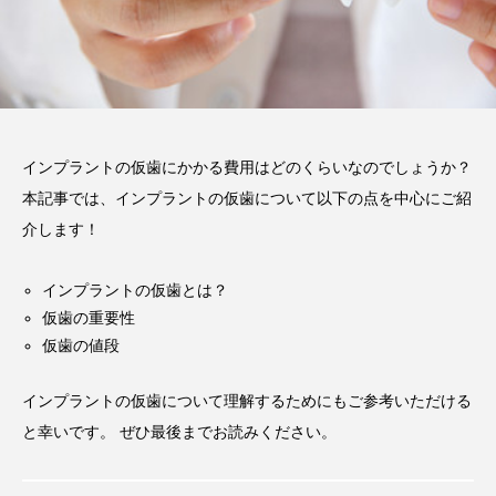
注目のトピック
おすすめ名医一覧
コラム
インプラント
義歯
違い
費用
インプラントの仮歯にかかる費用はどのくらいなのでしょうか？
インプラントオーバーデンチャー
前歯
本記事では、インプラントの仮歯について以下の点を中心にご紹
作成
メリット
ブリッジ
介します！
インプラントの仮歯とは？
仮歯の重要性
仮歯の値段
インプラントの仮歯について理解するためにもご参考いただける
と幸いです。 ぜひ最後までお読みください。