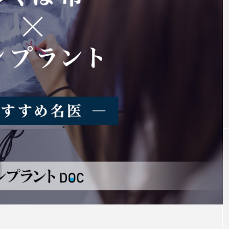
ボロの
おすすめ名医紹介
ラントの名医16
柏市おすすめのインプラントの名医7人
注目のトピック
インプラント
義歯
違い
費用
イン
ト
ブリッジ