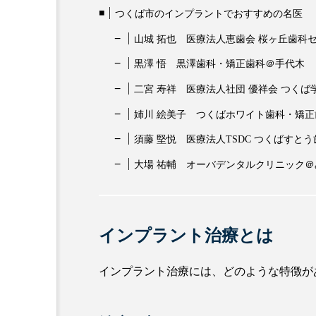
つくば市のインプラントでおすすめの名医
山城 拓也 医療法人恵歯会 桜ヶ丘歯科
黒澤 悟 黒澤歯科・矯正歯科＠手代木
二宮 寿祥 医療法人社団 優祥会 つく
姉川 絵美子 つくばホワイト歯科・矯
須藤 堅悦 医療法人TSDC つくばすと
大場 祐輔 オーバデンタルクリニック
インプラント治療とは
インプラント治療には、どのような特徴が