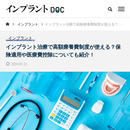
インプラント
インプラント治療で高額療養費制度が使える？保険適用や医療費控除についても紹介！
新着記事
インプラント
おすすめ名医紹介
インプラント治療で高額療養費制度が使える？保
険適用や医療費控除についても紹介！
2024.02.22
横浜市おすすめの歯がボロボロの
名医3人
2025.10.21