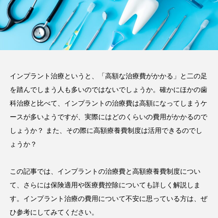
注目のトピック
おすすめ名医一覧
コラム
インプラント
義歯
違い
費用
インプラントオーバーデンチャー
前歯
インプラント治療というと、「高額な治療費がかかる」と二の足
を踏んでしまう人も多いのではないでしょうか。確かにほかの歯
作成
メリット
ブリッジ
科治療と比べて、インプラントの治療費は高額になってしまうケ
ースが多いようですが、実際にはどのくらいの費用がかかるので
しょうか？ また、その際に高額療養費制度は活用できるのでし
ょうか？
この記事では、インプラントの治療費と高額療養費制度につい
て、さらには保険適用や医療費控除についても詳しく解説しま
す。インプラント治療の費用について不安に思っている方は、ぜ
ひ参考にしてみてください。