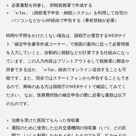
必要書類を持参し、所轄税務署で作成する
「e-Tax」（国税電子申告・納税システム）を利用して自宅の
パソコンなどからHP経由で申告する（事前登録が必要）
時間や手間をかけたくない場合は、国税庁が運営するWEBサイ
ト「確定申告書等作成コーナー」で画面の案内に従って必要情報
を入力していくと、自動的に税額などが計算できる仕組みになっ
ています。この入力内容はプリントアウトをして税務署に郵送や
持参できるほか、
「e-Tax」
経由でオンライン送信することも可
能です。また、現在ではスマートフォンから申告することもでき
るので、興味のある方は国税庁のWEBサイトで確認してみてく
ださい。 なお、医療費控除の確定申告の際に必要な書類は以下
のものです。
治療を受けた医院でもらった領収書
通院のために使用した公共交通機関の領収書（いつ、どの区
間で、いくら利用したかをメモしたものでも可。ICカードの