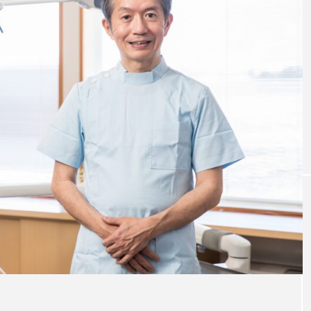
ボロの
おすすめ名医紹介
ントの名医1人
神奈川県おすすめのインプラントの名医1
人
注目のトピック
インプラント
義歯
違い
費用
イン
ト
ブリッジ