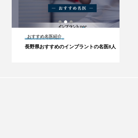
おすすめ名医紹介
おす
6
長野県おすすめのインプラントの名医8人
立川
プラントオーバーデンチャー