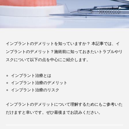
注目のトピック
おすすめ名医一覧
コラム
インプラント
義歯
違い
費用
インプラントのデメリットを知っていますか？ 本記事では、イ
インプラントオーバーデンチャー
前歯
ンプラントのデメリット？施術前に知っておきたいトラブルやリ
作成
メリット
ブリッジ
スクについて以下の点を中心にご紹介します。
インプラント治療とは
インプラント治療のデメリット
インプラント治療のリスク
インプラントのデメリットについて理解するためにもご参考いた
だけますと幸いです。ぜひ最後までお読みください。