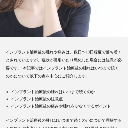
注目のトピック
おすすめ名医一覧
コラム
インプラント
義歯
違い
費用
インプラントオーバーデンチャー
前歯
インプラント治療後の腫れや痛みは、数日〜10日程度で落ち着く
作成
メリット
ブリッジ
とされていますが、症状が長引いたり悪化した場合には注意が必
要です。 本記事ではインプラント治療後の腫れはいつまで続く
のかについて以下の点を中心にご紹介します。
インプラント治療後の腫れはいつまで続くのか
インプラント治療後の注意点
インプラント治療後の痛みや腫れを少なくするポイント
インプラント治療後の腫れはいつまで続くのかについて理解する