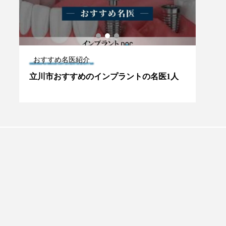
おすすめ名医紹介
おす
人
立川市おすすめのインプラントの名医1人
神奈
人
プラントオーバーデンチャー