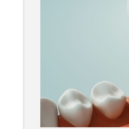
横浜市おすすめの歯がボロ
名医3人
2025.10.21
おすすめ名医紹介
神奈川県おすすめのインプ
人
おすすめ名医一覧
コラム
前歯
作成
メリッ