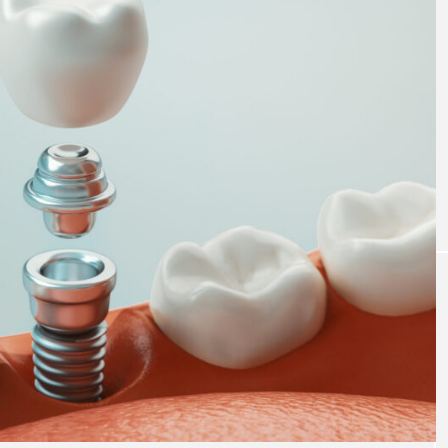
ボロの
おすすめ名医紹介
ラントの名医16
長野県おすすめのインプラントの名医8
注目のトピック
インプラント
義歯
違い
費用
イン
ト
ブリッジ