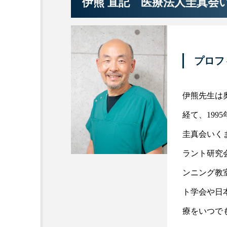
伊熊 直記 医療法人圭真会
プロフ
伊熊先生は
経て、199
圭真会いく
ラント研究
ンニング教
ト学会や日
療をいつで