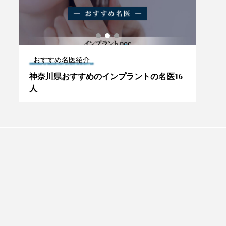
おすすめ名医紹介
おす
人
神奈川県おすすめのインプラントの名医16
長野
人
プラントオーバーデンチャー