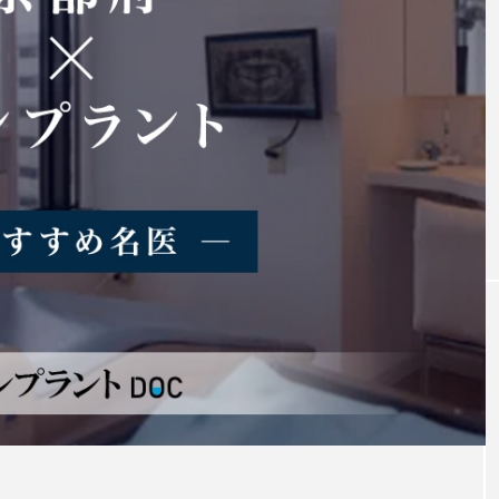
ボロの
おすすめ名医紹介
ントの名医8人
立川市おすすめのインプラントの名医1
注目のトピック
インプラント
義歯
違い
費用
イン
ト
ブリッジ