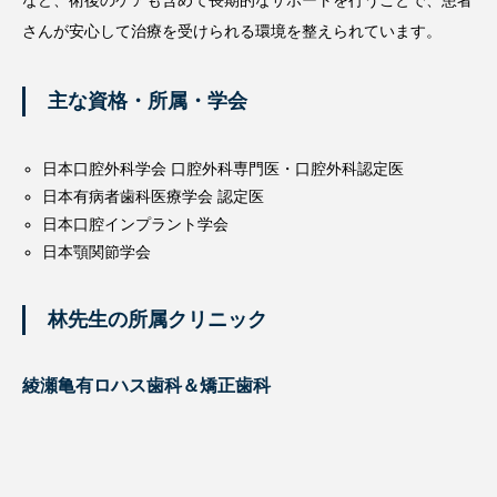
CTやサージカルガイドシステムを活用した精密診断に加え、再
生医療等提供機関として厚生労働省に登録された体制のもと、神
経や血管を傷つけることなく安全にインプラント手術を行えるよ
う努められています。さらに、インプラント治療は7年保証付き
など、術後のケアも含めて長期的なサポートを行うことで、患者
さんが安心して治療を受けられる環境を整えられています。
主な資格・所属・学会
日本口腔外科学会 口腔外科専門医・口腔外科認定医
日本有病者歯科医療学会 認定医
日本口腔インプラント学会
日本顎関節学会
林先生の所属クリニック