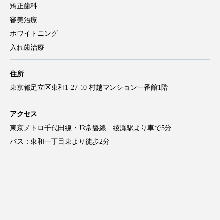
一般歯科
小児歯科
歯周病治療
根管治療
予防治療
矯正歯科
審美治療
ホワイトニング
入れ歯治療
住所
東京都足立区東和1-27-10 村越マンション一番館1階
アクセス
東京メトロ千代田線・JR常磐線 綾瀬駅より車で5分
バス：東和一丁目東より徒歩2分