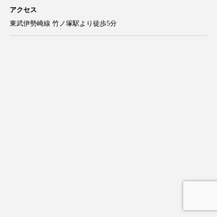
矯正歯科
住所
東京都足立区伊興4丁目2−2
アクセス
東武伊勢崎線 竹ノ塚駅より徒歩5分