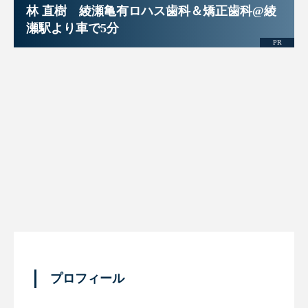
林 直樹 綾瀬亀有ロハス歯科＆矯正歯科@綾
瀬駅より車で5分