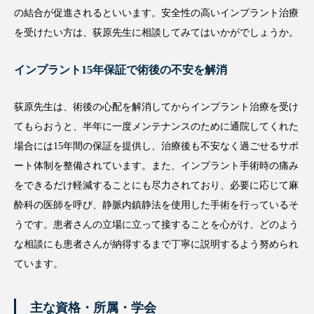
と技術を活かした安全性が高いといわれているプラトンインプラ
ントを使用されています。プラトンインプラントは、日本の歯科
医師や企業、大学が共同で開発した国産のインプラントシステム
で、日本人の顎骨に合うインプラントだそうです。均一な凹凸と
安定した酸化膜が形成されていて、インプラントのチタンと顎骨
の結合が促進されるといいます。安全性の高いインプラント治療
を受けたい方は、荻原先生に相談してみてはいかがでしょうか。
インプラント15年保証で術後の不安を解消
荻原先生は、術後の心配を解消してからインプラント治療を受け
てもらおうと、半年に一度メンテナンスのために通院してくれた
場合には15年間の保証を提供し、治療後も不安なく過ごせるサポ
ート体制を整備されています。また、インプラント手術時の痛み
をできるだけ軽減することにも尽力されており、必要に応じて麻
酔科の医師を呼び、静脈内鎮静法を使用した手術を行っているそ