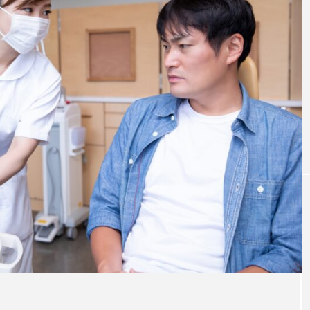
ボロの
おすすめ名医紹介
トの名医7人
神奈川県おすすめのインプラントの名医1
人
注目のトピック
インプラント
義歯
違い
費用
イン
ト
ブリッジ