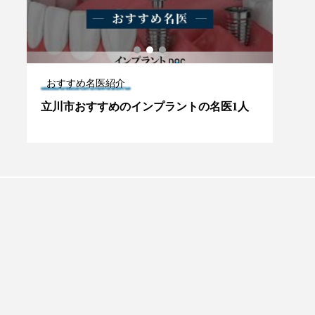
おすすめ名医紹介
おす
6
立川市おすすめのインプラントの名医1人
柏市
プラントオーバーデンチャー