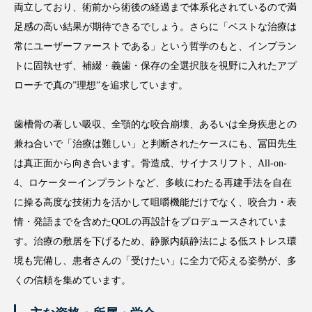
両立しており、術前から術後の経過まで体系化されているので満
足感の高い結果が期待できるでしょう。さらに「ベストな治療は
常にユーザーファーストである」という哲学のもと、インプラン
トに固執せず、補綴・義歯・保存の全選択肢を視野に入れたアプ
ローチで真の”理想”を追求しています。
歯槽骨の著しい吸収、全顎的な咬合崩壊、あるいは全身疾患との
兼ね合いで「治療は難しい」と判断されたケースにも、冨田先生
は真正面から向き合います。骨造成、サイナスリフト、All-on-
4、ロケーターインプラントなど、多岐にわたる再建手法を自在
に操る高度な技術力を活かして咀嚼機能だけでなく、咬合力・表
情・発語までを含めたQOLの再設計をプロデュースされていま
す。治療の敷居を下げるため、静脈内鎮静法による低ストレス環
境も完備し、患者さんの「受けたい」に全力で応える姿勢が、多
くの信頼を集めています。