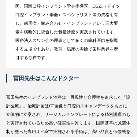
医、国際口腔インプラント学会指導医、DGZI（ドイツ
口腔インプラント学会）スペシャリスト等の資格を有
し、歯周病・噛み合わせ・インプラントという三大要
素を横断的に統合した包括診療を実践されています。
医療法人スワン会の理事として多くの歯科医師を指導
する立場でもあり、教育・臨床の両輪で歯科業界を牽
引する存在です。
冨田先生はこんなドクター
冨田先生のインプラント治療は、再現性と合理性を追求した「設
計医療」。治療計画はCT画像と口腔内スキャンデータをもとに
立体的に立案され、サージカルテンプレートによる精密誘導のも
と実行されているため高い確実性を誇ります。国際基準の滅菌体
制が整った専用オペ室で実施される手術は、高い品質と低侵襲を