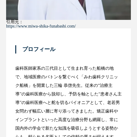
引用元：
https://www.miwa-shika-funabashi.com/
プロフィール
歯科医師家系の三代目として生まれ育った船橋の地
で、地域医療のバトンを繋ぐべく「みわ歯科クリニッ
ク船橋」を開業した三輪 恭啓先生。従来の“治療主
導”の歯科医療から脱却し、予防を軸とした“患者さん主
導”の歯科医療へと舵を切るパイオニアとして、老若男
女問わず幅広い層に寄り添ってきました。矯正歯科や
インプラントといった高度な治療分野も網羅し、常に
国内外の学会で新たな知識を吸収しようとする姿勢か
らも、頼られる名医としての信頼の厚さが伺えます。