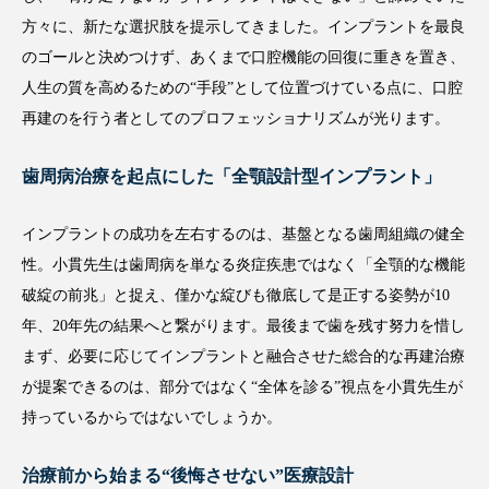
方々に、新たな選択肢を提示してきました。インプラントを最良
のゴールと決めつけず、あくまで口腔機能の回復に重きを置き、
人生の質を高めるための“手段”として位置づけている点に、口腔
再建のを行う者としてのプロフェッショナリズムが光ります。
歯周病治療を起点にした「全顎設計型インプラント」
インプラントの成功を左右するのは、基盤となる歯周組織の健全
性。小貫先生は歯周病を単なる炎症疾患ではなく「全顎的な機能
破綻の前兆」と捉え、僅かな綻びも徹底して是正する姿勢が10
年、20年先の結果へと繋がります。最後まで歯を残す努力を惜し
まず、必要に応じてインプラントと融合させた総合的な再建治療
が提案できるのは、部分ではなく“全体を診る”視点を小貫先生が
持っているからではないでしょうか。
治療前から始まる“後悔させない”医療設計